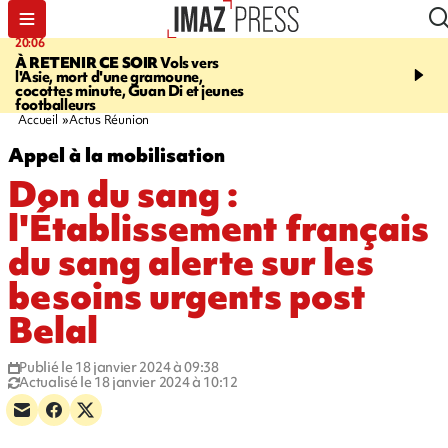
20:06
07:22
À RETENIR CE SOIR
Vols vers
JUSTICE
Le rappeur M
l'Asie, mort d'une gramoune,
Squale condamné à deu
cocottes minute, Guan Di et jeunes
des violences sur deux
footballeurs
Accueil
Actus Réunion
Appel à la mobilisation
Don du sang :
l'Établissement français
du sang alerte sur les
besoins urgents post
Belal
Publié le 18 janvier 2024 à 09:38
Actualisé le 18 janvier 2024 à 10:12