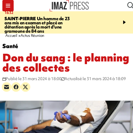
16:32
21:08
SAINT-PIERRE
Un homme de 23
MONDE
Arabie saoudit
ans mis en examen et placé en
et Turquie scellent un p
détention après la mort d'une
défense en pleine guerr
gramoune de 84 ans
Orient
Accueil
Actus Réunion
Santé
Don du sang : le planning
des collectes
Publié le 31 mars 2024 à 18:00
Actualisé le 31 mars 2024 à 18:09