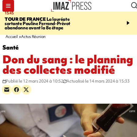
15:45
20:17
TOUR DE FRANCE
La lauréate
À RETENIR CE SOIR
Sé
sortante Pauline Ferrand-Prévot
routière, concours de nou
abandonne avant la 8e étape
du littoral fermée, courr
Darmanin et évacuation
Accueil
Actus Réunion
Santé
Don du sang : le planning
des collectes modifié
Publié le 12 mars 2024 à 10:52
Actualisé le 14 mars 2024 à 15:33