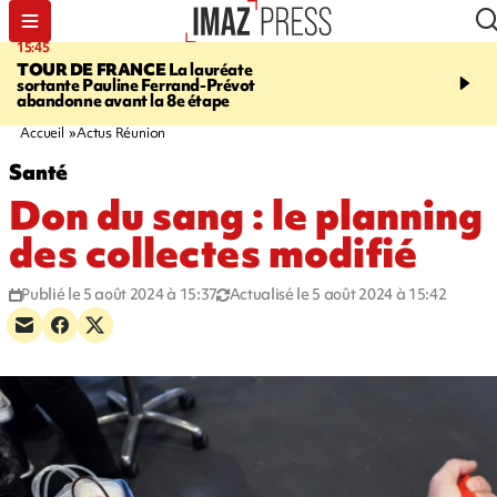
15:45
20:17
TOUR DE FRANCE
La lauréate
À RETENIR CE SOIR
Sé
sortante Pauline Ferrand-Prévot
routière, concours de nou
abandonne avant la 8e étape
du littoral fermée, courr
Darmanin et évacuation
Accueil
Actus Réunion
Santé
Don du sang : le planning
des collectes modifié
Publié le 5 août 2024 à 15:37
Actualisé le 5 août 2024 à 15:42