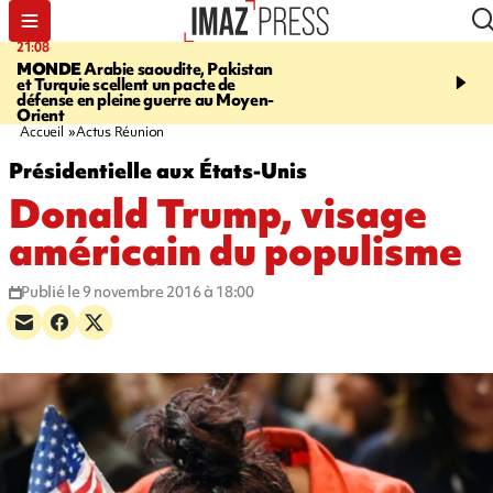
21:08
08:11
MONDE
Arabie saoudite, Pakistan
CRÉATEUR PÉI
Xénosc
et Turquie scellent un pacte de
de cartes à collectionne
défense en pleine guerre au Moyen-
La Réunion
Orient
Accueil
Actus Réunion
Présidentielle aux États-Unis
Donald Trump, visage
américain du populisme
Publié le 9 novembre 2016 à 18:00