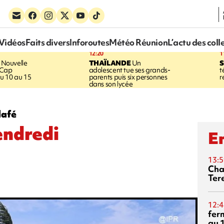
Vidéos
Faits divers
Inforoutes
Météo Réunion
L’actu des coll
12:20
1
Nouvelle
THAÏLANDE
Un
S
 Cap
adolescent tue ses grands-
t
u 10 au 15
parents puis six personnes
r
dans son lycée
lafé
endredi
En
13:5
Cha
Ter
12:4
fer
au 