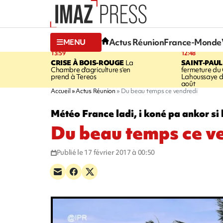
Actus Réunion
France-Monde
MENU
13:59
12:48
CRISE À BOIS-ROUGE
La
SAINT-PAUL
Chambre d'agriculture s'en
fermeture du
prend à Tereos
Lahoussaye d
août
Accueil
Actus Réunion
Du beau temps ce vendredi
Météo France ladi, i koné pa ankor si 
Du beau temps ce v
Publié le 17 février 2017 à 00:50