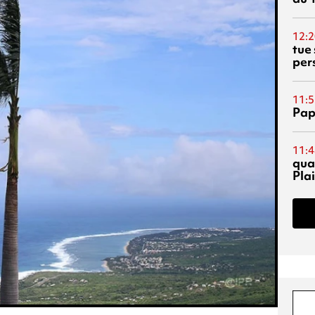
12:2
tue
per
11:5
Pap
11:4
qual
Pla