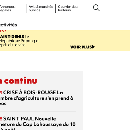
Annonces
Avis & marchés
Courrier des
légales
publics
lecteurs
ectivités
1:57
AINT-DENIS
Le
éléphérique Papang a
epris du service
VOIR PLUS
 continu
CRISE À BOIS-ROUGE
La
9
mbre d'agriculture s'en prend à
eos
SAINT-PAUL
Nouvelle
8
meture du Cap Lahoussaye du 10
15 août