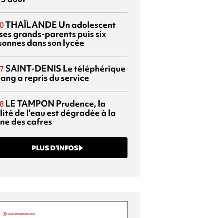
THAÏLANDE
Un adolescent
0
 ses grands-parents puis six
sonnes dans son lycée
SAINT-DENIS
Le téléphérique
7
ang a repris du service
LE TAMPON
Prudence, la
8
ité de l'eau est dégradée à la
ine des cafres
PLUS D’INFOS