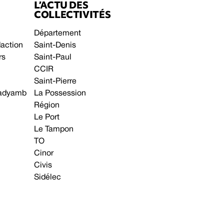
L’ACTU DES
COLLECTIVITÉS
Département
daction
Saint-Denis
rs
Saint-Paul
CCIR
Saint-Pierre
 gadyamb
La Possession
Région
Le Port
Le Tampon
TO
Cinor
Civis
Sidélec