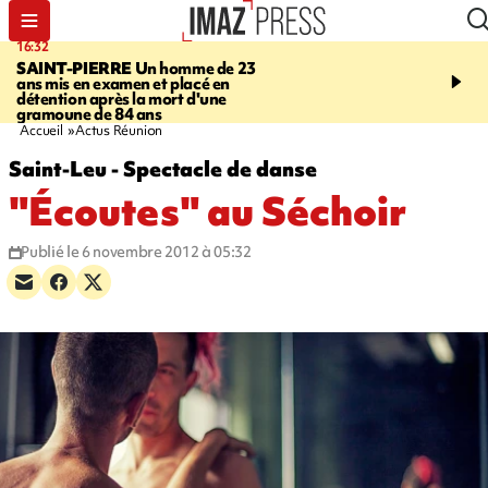
16:32
21:08
SAINT-PIERRE
Un homme de 23
MONDE
Arabie saoudit
ans mis en examen et placé en
et Turquie scellent un p
détention après la mort d'une
défense en pleine guerr
gramoune de 84 ans
Orient
Accueil
Actus Réunion
Saint-Leu - Spectacle de danse
"Écoutes" au Séchoir
Publié le 6 novembre 2012 à 05:32