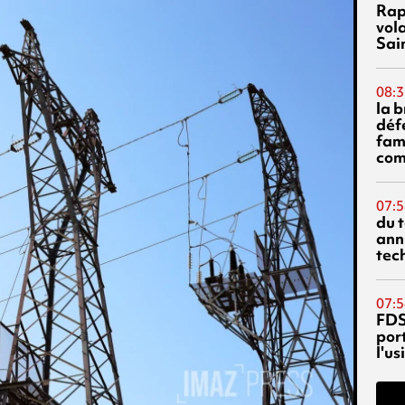
Rap
vol
Sai
08:3
la 
déf
fami
com
07:5
du 
ann
tec
07:5
FDS
port
l'u