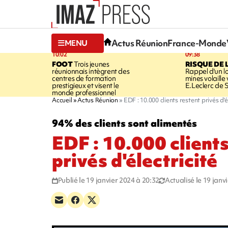
Actus Réunion
France-Monde
MENU
10:02
09:38
FOOT
Trois jeunes
RISQUE DE 
réunionnais intègrent des
Rappel d'un l
centres de formation
mines volaille
prestigieux et visent le
E.Leclerc de 
monde professionnel
Accueil
Actus Réunion
EDF : 10.000 clients restent privés d'é
94% des clients sont alimentés
EDF : 10.000 clients
privés d'électricité
Publié le 19 janvier 2024 à 20:32
Actualisé le 19 janv