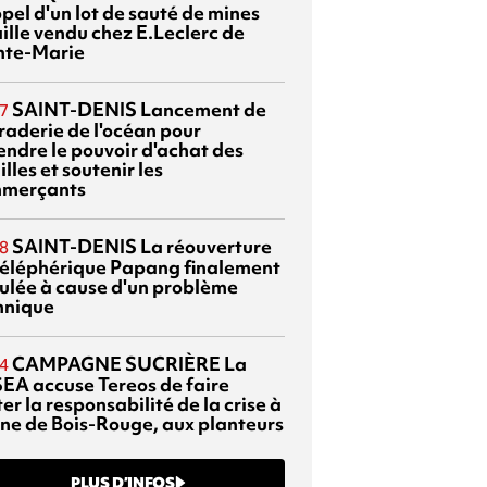
pel d'un lot de sauté de mines
aille vendu chez E.Leclerc de
nte-Marie
SAINT-DENIS
Lancement de
7
braderie de l'océan pour
endre le pouvoir d'achat des
lles et soutenir les
merçants
SAINT-DENIS
La réouverture
8
téléphérique Papang finalement
ulée à cause d'un problème
hnique
CAMPAGNE SUCRIÈRE
La
4
EA accuse Tereos de faire
er la responsabilité de la crise à
sine de Bois-Rouge, aux planteurs
PLUS D’INFOS