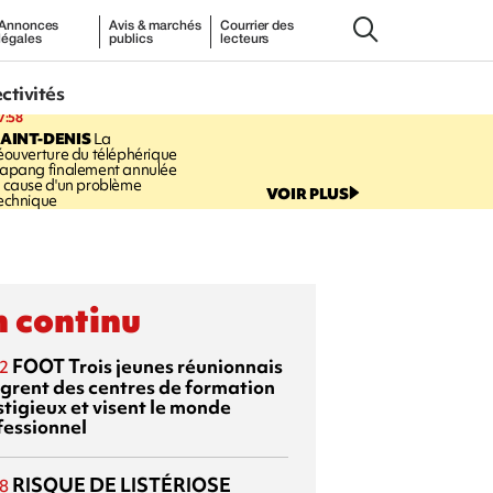
Annonces
Avis & marchés
Courrier des
légales
publics
lecteurs
ectivités
7:58
AINT-DENIS
La
éouverture du téléphérique
apang finalement annulée
 cause d'un problème
VOIR PLUS
echnique
 continu
FOOT
Trois jeunes réunionnais
2
ègrent des centres de formation
stigieux et visent le monde
fessionnel
RISQUE DE LISTÉRIOSE
8