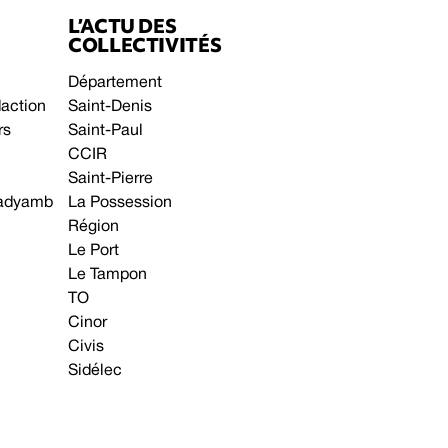
L’ACTU DES
COLLECTIVITÉS
Département
daction
Saint-Denis
rs
Saint-Paul
CCIR
Saint-Pierre
 gadyamb
La Possession
Région
Le Port
Le Tampon
TO
Cinor
Civis
Sidélec