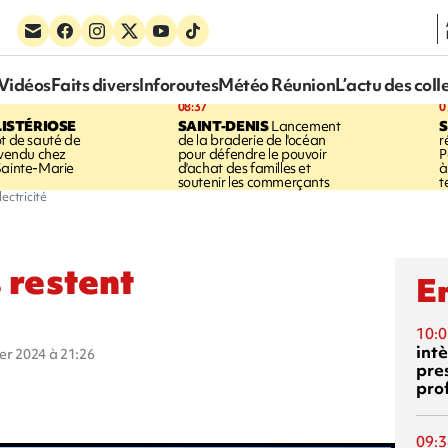
Vidéos
Faits divers
Inforoutes
Météo Réunion
L’actu des coll
08:37
0
LISTÉRIOSE
SAINT-DENIS
Lancement
S
ot de sauté de
de la braderie de l'océan
r
 vendu chez
pour défendre le pouvoir
P
Sainte-Marie
d'achat des familles et
à
soutenir les commerçants
t
lectricité
 restent
En
10:0
int
ier 2024 à 21:26
pre
pro
09:3