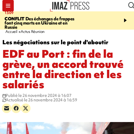
13:09
17:14
CONFLIT
Des échanges de frappes
ESCALADE
Quatre méd
font cinq morts en Ukraine et en
européennes pour les je
Russie
grimpeurs réunionnais 
Accueil
Actus Réunion
Les négociations sur le point d'aboutir
EDF au Port : fin de la
grève, un accord trouvé
entre la direction et les
salariés
Publié le 26 novembre 2024 à 16:07
Actualisé le 26 novembre 2024 à 16:59