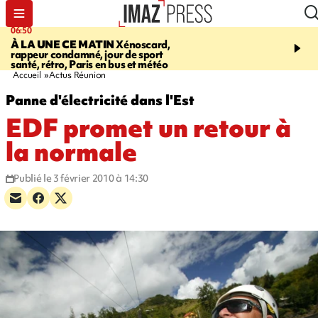
06:50
08:53
À LA UNE CE MATIN
Xénoscard,
SAINT-PAUL
Jour de S
rappeur condamné, jour de sport
2026 - bouger, s’informe
santé, rétro, Paris en bus et météo
soin de sa santé
Accueil
Actus Réunion
Panne d'électricité dans l'Est
EDF promet un retour à
la normale
Publié le 3 février 2010 à 14:30