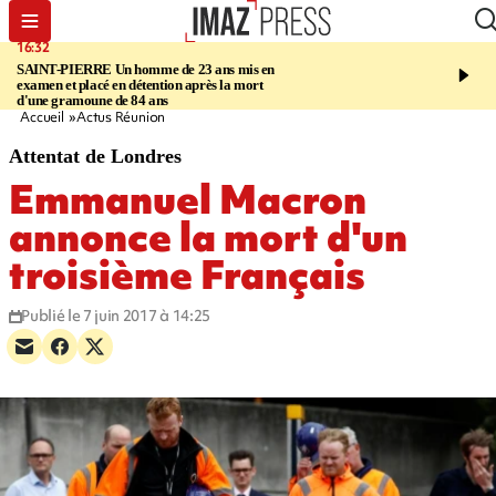
16:32
21:08
SAINT-PIERRE
Un homme de 23 ans mis en
MONDE
Arabie saoudite, Pak
examen et placé en détention après la mort
scellent un pacte de défense en
d'une gramoune de 84 ans
Moyen-Orient
Accueil
Actus Réunion
Attentat de Londres
Emmanuel Macron
annonce la mort d'un
troisième Français
Publié le 7 juin 2017 à 14:25