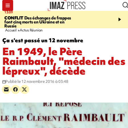
13:09
17:14
CONFLIT
Des échanges de frappes
ESCALADE
Quatre méd
font cinq morts en Ukraine et en
européennes pour les je
Russie
grimpeurs réunionnais 
Accueil
Actus Réunion
Ça s'est passé un 12 novembre
En 1949, le Père
Raimbault, "médecin des
lépreux", décède
Publié le 12 novembre 2016 à 03:48