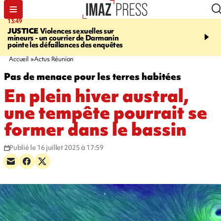
13:49
17:59
JUSTICE
Violences sexuelles sur
INFOROUTE
Marathon 
mineurs - un courrier de Darmanin
Corniche - la route du L
pointe les défaillances des enquêtes
ce dimanche matin dans 
Nord-Ouest
Accueil
Actus Réunion
Pas de menace pour les terres habitées
En plein hiver austral,
une tempête pourrait se
former dans le bassin
Publié le 16 juillet 2025 à 17:59