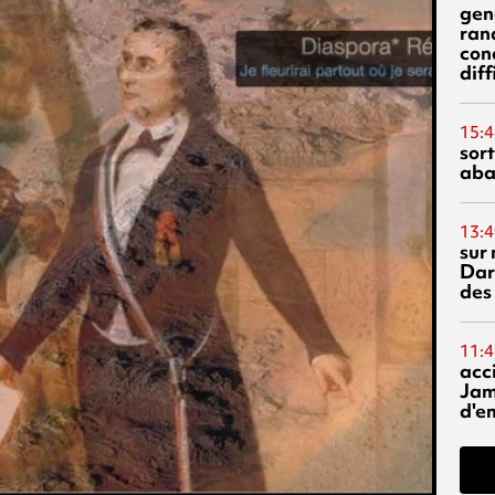
gen
ran
con
diff
15:4
sor
aba
13:4
sur 
Dar
des
11:4
acci
Jam
d'e