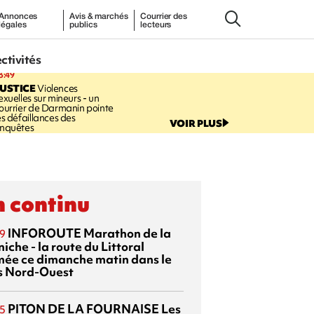
Annonces
Avis & marchés
Courrier des
légales
publics
lecteurs
ectivités
3:49
USTICE
Violences
exuelles sur mineurs - un
ourrier de Darmanin pointe
es défaillances des
VOIR PLUS
nquêtes
 continu
INFOROUTE
Marathon de la
9
iche - la route du Littoral
mée ce dimanche matin dans le
s Nord-Ouest
PITON DE LA FOURNAISE
Les
5