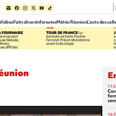
Vidéos
Faits divers
Inforoutes
Météo Réunion
L’actu des coll
15:45
1
A FOURNAISE
TOUR DE FRANCE
La
J
s évacuent
lauréate sortante Pauline
s
use blessée,
Ferrand-Prévot abandonne
c
itions
avant la 8e étape
l
s difficiles
e
éunion
En
17:5
Corn
fer
sen
16:3