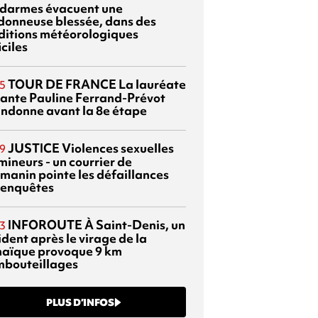
darmes évacuent une
donneuse blessée, dans des
ditions météorologiques
iciles
TOUR DE FRANCE
La lauréate
5
tante Pauline Ferrand-Prévot
ndonne avant la 8e étape
JUSTICE
Violences sexuelles
9
mineurs - un courrier de
manin pointe les défaillances
 enquêtes
INFOROUTE
À Saint-Denis, un
3
dent après le virage de la
aïque provoque 9 km
mbouteillages
PLUS D’INFOS