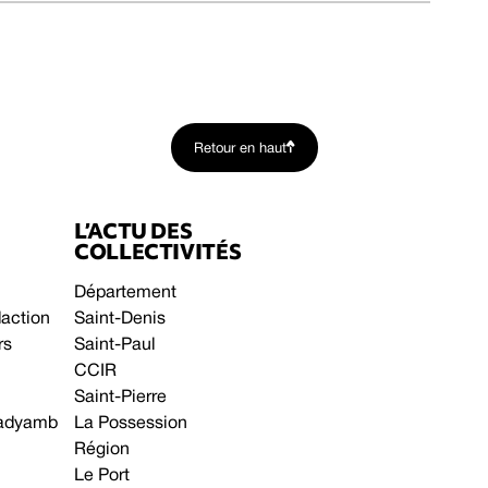
Retour en haut
L’ACTU DES
COLLECTIVITÉS
Département
daction
Saint-Denis
rs
Saint-Paul
CCIR
Saint-Pierre
 gadyamb
La Possession
Région
Le Port