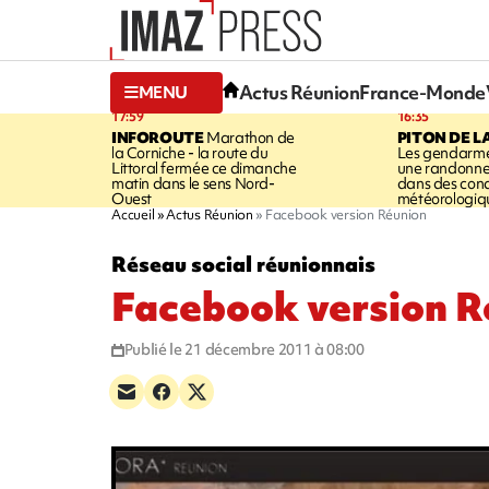
Actus Réunion
France-Monde
MENU
17:59
16:35
INFOROUTE
Marathon de
PITON DE L
la Corniche - la route du
Les gendarme
Littoral fermée ce dimanche
une randonne
matin dans le sens Nord-
dans des cond
Ouest
météorologique
Accueil
Actus Réunion
Facebook version Réunion
Réseau social réunionnais
Facebook version R
Publié le 21 décembre 2011 à 08:00