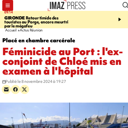
09:14
13:09
GIRONDE
Retour timide des
CONFLIT
Des échanges
touristes au Porge, encore meurtri
font cinq morts en Ukrai
par le mégafeu
Russie
Accueil
Actus Réunion
Placé en chambre carcérale
Féminicide au Port : l'ex-
conjoint de Chloé mis en
examen à l'hôpital
Publié le 8 novembre 2024 à 19:27