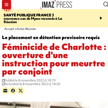
14:21
16:16
SANTÉ PUBLIQUE FRANCE
3
PRUDENCE
Des cocote
nouveaux cas de Mpox recensés à La
vendues chez Carrefour
Réunion
Réunion risquent d'expl
Accueil
Actus Réunion
Le placement en détention provisoire requis
Féminicide de Charlotte :
ouverture d'une
instruction pour meurtre
par conjoint
Publié le 8 novembre 2022 à 18:19
Actualisé le 8 novembre 2022 à 18:20