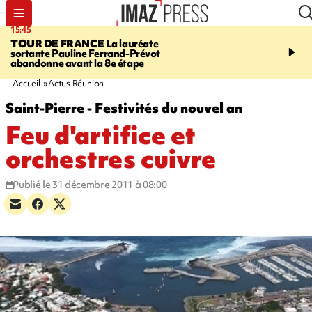
15:45
20:17
TOUR DE FRANCE
La lauréate
À RETENIR CE SOIR
Sé
sortante Pauline Ferrand-Prévot
routière, concours de nou
abandonne avant la 8e étape
du littoral fermée, courr
Darmanin et évacuation
Accueil
Actus Réunion
Saint-Pierre - Festivités du nouvel an
Feu d'artifice et
orchestres cuivre
Publié le 31 décembre 2011 à 08:00