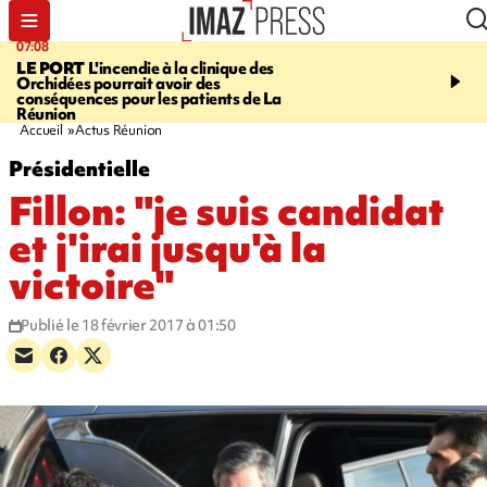
07:08
09:56
LE PORT
L'incendie à la clinique des
VIOLENCES SEXUELL
Orchidées pourrait avoir des
MINEURS
L'association 
conséquences pour les patients de La
judiciaire dénonce une "
Réunion
Darmanin
Accueil
Actus Réunion
Présidentielle
Fillon: "je suis candidat
et j'irai jusqu'à la
victoire"
Publié le 18 février 2017 à 01:50