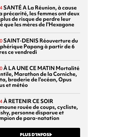
SANTÉ
A La Réunion, à cause
4
la précarité, les femmes ont deux
 plus de risque de perdre leur
é que les mères de l'Hexagone
SAINT-DENIS
Réouverture du
0
éphérique Papang à partir de 6
res ce vendredi
À LA UNE CE MATIN
Mortalité
0
antile, Marathon de la Corniche,
ta, braderie de l'océan, Opus
us et météo
À RETENIR CE SOIR
4
moune rouée de coups, cycliste,
ishy, personne disparue et
mpion de para-natation
PLUS D’INFOS