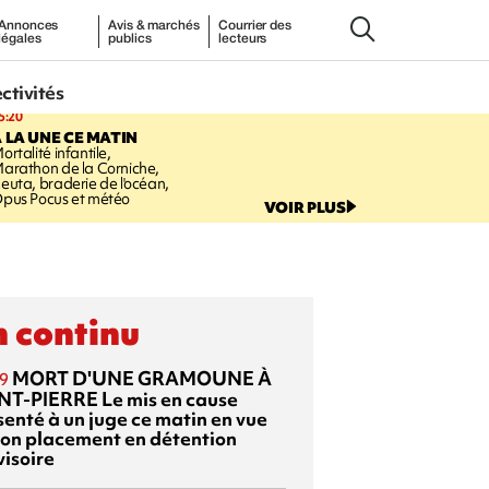
Annonces
Avis & marchés
Courrier des
légales
publics
lecteurs
ectivités
5:20
 LA UNE CE MATIN
ortalité infantile,
arathon de la Corniche,
euta, braderie de l'océan,
pus Pocus et météo
VOIR PLUS
 continu
MORT D'UNE GRAMOUNE À
9
NT-PIERRE
Le mis en cause
senté à un juge ce matin en vue
son placement en détention
visoire