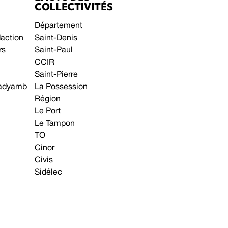
COLLECTIVITÉS
Département
daction
Saint-Denis
rs
Saint-Paul
CCIR
Saint-Pierre
 gadyamb
La Possession
Région
Le Port
Le Tampon
TO
Cinor
Civis
Sidélec