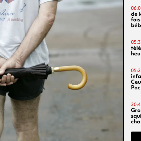
06:0
de 
fois
béb
05:3
tél
heu
05:2
inf
Ceu
Poc
20:4
Gra
squ
cha