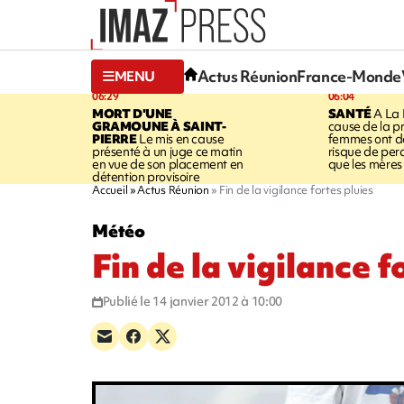
Actus Réunion
France-Monde
MENU
06:29
06:04
MORT D'UNE
SANTÉ
A La 
GRAMOUNE À SAINT-
cause de la pr
PIERRE
Le mis en cause
femmes ont de
présenté à un juge ce matin
risque de per
en vue de son placement en
que les mères
détention provisoire
Accueil
Actus Réunion
Fin de la vigilance fortes pluies
Météo
Fin de la vigilance f
Publié le 14 janvier 2012 à 10:00