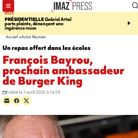
09:25
11:43
PRÉSIDENTIELLE
Gabriel Attal
INFOROUTE
À Saint-D
porte plainte, dénonçant une
accident après le virage 
ingérence russe
Jamaïque provoque 9 
d'embouteillages
Accueil
Actus Réunion
Un repas offert dans les écoles
François Bayrou,
prochain ambassadeur
de Burger King
Publié le 1 avril 2025 à 16:59