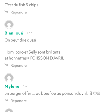
C'est du fish & chips...
Répondre
Bien joué
1 an
On peut dire aussi :
Hamilcaro et Selly sont brillants
et honnettes = POIISSON D'AVRIL
Répondre
Mylene
1 an
un burger offert... au bœuf ou au poisson d'avril...?! 🙄😂
Répondre