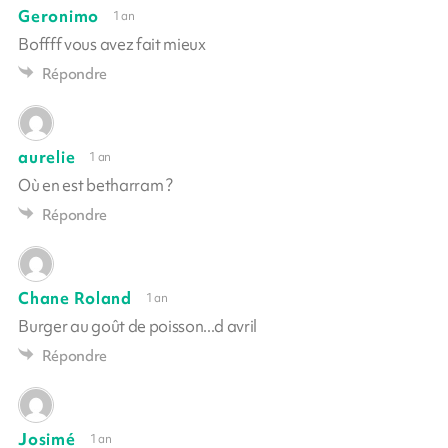
Geronimo
1 an
Boffff vous avez fait mieux
Répondre
aurelie
1 an
Où en est betharram ?
Répondre
Chane Roland
1 an
Burger au goût de poisson...d avril
Répondre
Josimé
1 an