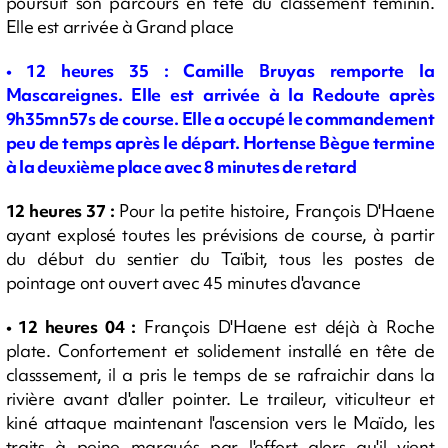
poursuit son parcours en tête du classement féminin.
Elle est arrivée à Grand place
• 12 heures 35 : Camille Bruyas remporte la
Mascareignes. Elle est arrivée à la Redoute après
9h35mn57s de course. Elle a occupé le commandement
peu de temps après le départ. Hortense Bègue termine
à la deuxième place avec 8 minutes de retard
12 heures 37 :
Pour la petite histoire, François D'Haene
ayant explosé toutes les prévisions de course,
à partir
du début du sentier du Taïbit, tous les postes de
pointage ont ouvert avec 45 minutes d'avance
• 12 heures 04 :
François
D'Haene est déjà à Roche
plate. Confortement et solidement installé en tête de
classsement, il a pris le temps de se rafraichir dans la
rivière avant d'aller pointer. Le traileur, viticulteur et
kiné attaque maintenant l'ascension vers le Maïdo, les
traits à peine marqués par l'effort alors q
u'il vient