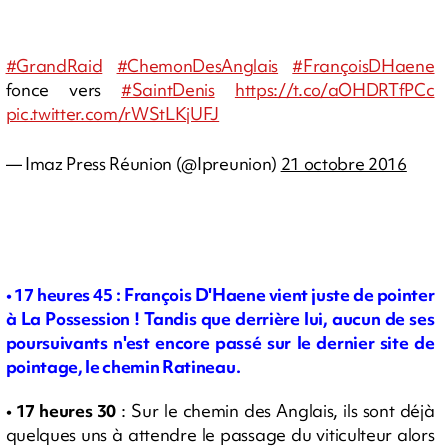
#GrandRaid
#ChemonDesAnglais
#FrançoisDHaene
fonce vers
#SaintDenis
https://t.co/aOHDRTfPCc
pic.twitter.com/rWStLKjUFJ
— Imaz Press Réunion (@Ipreunion)
21 octobre 2016
•
17 heures 45 : François D'Haene vient juste de pointer
à La Possession ! Tandis que derrière lui, aucun de ses
poursuivants n'est encore passé sur le dernier site de
pointage, le chemin Ratineau.
• 17 heures 30
: Sur le chemin des Anglais, ils sont déjà
quelques uns à attendre le passage du viticulteur alors