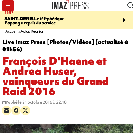
11:48
11:43
LE TAMPON
Prudence, la qualité de
CILAOS
La qualité de l
l'eau est dégradée à la Plaine des
sur l’ensemble de la c
cafres
Accueil
Actus Réunion
Live Imaz Press [Photos/Vidéos] (actualisé à
01h56)
François D'Haene et
Andrea Huser,
vainqueurs du Grand
Raid 2016
Publié le 21 octobre 2016 à 22:18