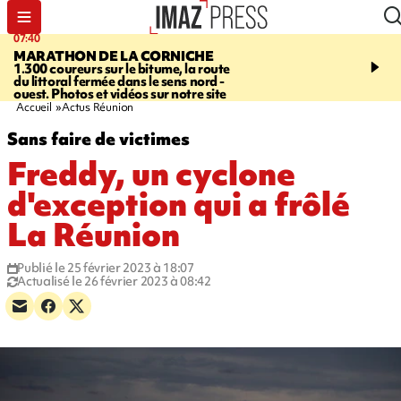
07:40
10:33
MARATHON DE LA CORNICHE
ASSOCIATIONS
Protec
1.300 coureurs sur le bitume, la route
l’enfance - une nouvelle
du littoral fermée dans le sens nord -
Stop VIF organisée à La
ouest. Photos et vidéos sur notre site
Accueil
Actus Réunion
Sans faire de victimes
Freddy, un cyclone
d'exception qui a frôlé
La Réunion
Publié le 25 février 2023 à 18:07
Actualisé le 26 février 2023 à 08:42