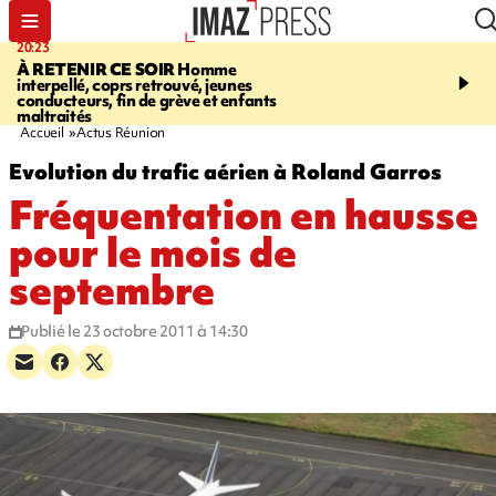
20:23
06:04
À RETENIR CE SOIR
Homme
EMPLOIS
Difficultés d
interpellé, coprs retrouvé, jeunes
à La Réunion - des agric
conducteurs, fin de grève et enfants
envisagent de mettre des
maltraités
étrangers dans les cha
Accueil
Actus Réunion
Evolution du trafic aérien à Roland Garros
Fréquentation en hausse
pour le mois de
septembre
Publié le 23 octobre 2011 à 14:30