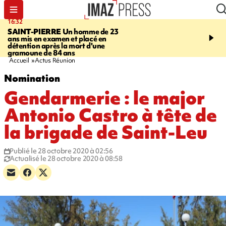
16:32
21:08
SAINT-PIERRE
Un homme de 23
MONDE
Arabie saoudit
ans mis en examen et placé en
et Turquie scellent un p
détention après la mort d'une
défense en pleine guerr
gramoune de 84 ans
Orient
Accueil
Actus Réunion
Nomination
Gendarmerie : le major
Antonio Castro à tête de
la brigade de Saint-Leu
Publié le 28 octobre 2020 à 02:56
Actualisé le 28 octobre 2020 à 08:58