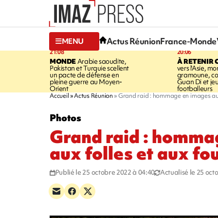
Actus Réunion
France-Monde
MENU
21:08
20:06
MONDE
Arabie saoudite,
À RETENIR 
Pakistan et Turquie scellent
vers l'Asie, mo
un pacte de défense en
gramoune, co
pleine guerre au Moyen-
Guan Di et je
Orient
footballeurs
Accueil
Actus Réunion
Grand raid : hommage en images aux
Photos
Grand raid : homma
aux folles et aux fo
Publié le 25 octobre 2022 à 04:40
Actualisé le 25 oct