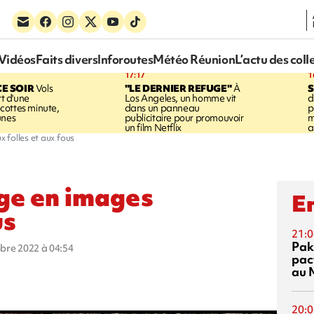
Vidéos
Faits divers
Inforoutes
Météo Réunion
L’actu des coll
17:17
1
CE SOIR
Vols
"LE DERNIER REFUGE"
À
S
rt d'une
Los Angeles, un homme vit
d
cottes minute,
dans un panneau
p
unes
publicitaire pour promouvoir
m
un film Netflix
a
 folles et aux fous
ge en images
En
us
21:0
Pak
obre 2022 à 04:54
pac
au 
20:0