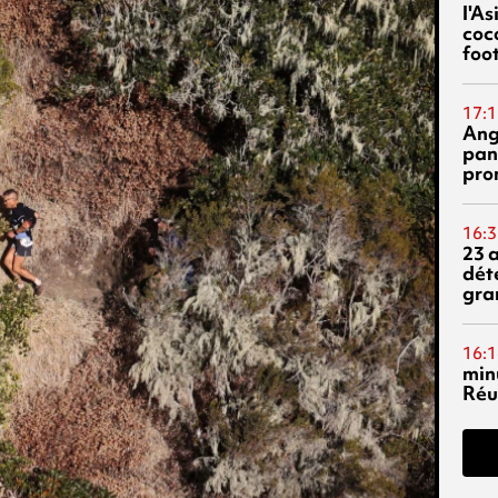
l'A
coc
foo
17:1
Ang
pan
pro
16:3
23 
dét
gra
16:1
min
Réu