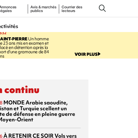
Annonces
Avis & marchés
Courrier des
légales
publics
lecteurs
ectivités
6:32
AINT-PIERRE
Un homme
e 23 ans mis en examen et
lacé en détention après la
ort d'une gramoune de 84
VOIR PLUS
ns
 continu
MONDE
Arabie saoudite,
8
istan et Turquie scellent un
te de défense en pleine guerre
Moyen-Orient
À RETENIR CE SOIR
Vols vers
6