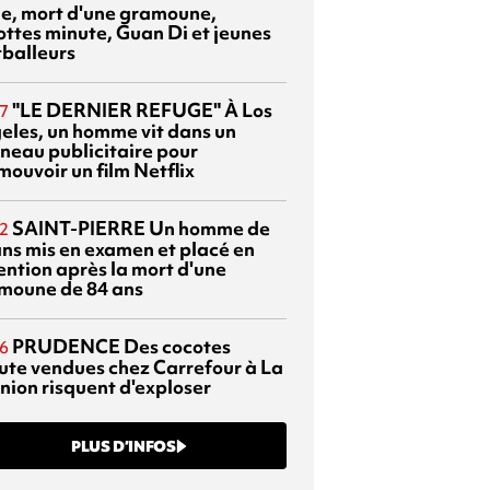
sie, mort d'une gramoune,
ottes minute, Guan Di et jeunes
tballeurs
"LE DERNIER REFUGE"
À Los
7
eles, un homme vit dans un
neau publicitaire pour
mouvoir un film Netflix
SAINT-PIERRE
Un homme de
2
ans mis en examen et placé en
ention après la mort d'une
moune de 84 ans
PRUDENCE
Des cocotes
6
ute vendues chez Carrefour à La
nion risquent d'exploser
PLUS D’INFOS