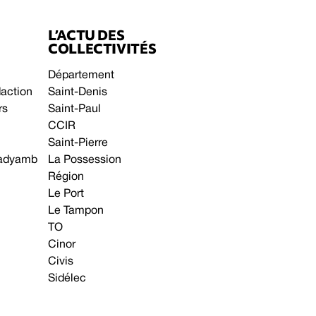
L’ACTU DES
COLLECTIVITÉS
Département
daction
Saint-Denis
rs
Saint-Paul
CCIR
Saint-Pierre
 gadyamb
La Possession
Région
Le Port
Le Tampon
TO
Cinor
Civis
Sidélec