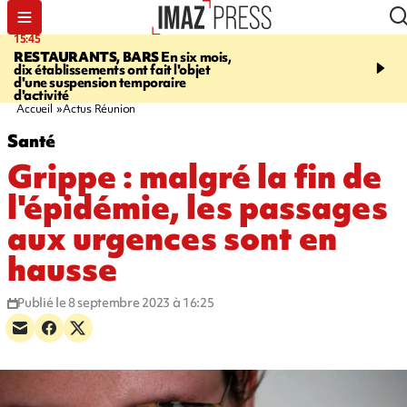
15:45
17:17
RESTAURANTS, BARS
En six mois,
"LE DERNIER REFUG
dix établissements ont fait l'objet
Angeles, un homme vit 
d'une suspension temporaire
panneau publicitaire po
d'activité
promouvoir un film Netf
Accueil
Actus Réunion
Santé
Grippe : malgré la fin de
l'épidémie, les passages
aux urgences sont en
hausse
Publié le 8 septembre 2023 à 16:25