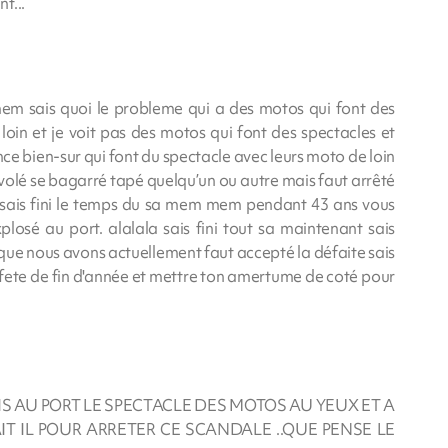
t...
m sais quoi le probleme qui a des motos qui font des
loin et je voit pas des motos qui font des spectacles et
ce bien-sur qui font du spectacle avec leurs moto de loin
nt volé se bagarré tapé quelqu’un ou autre mais faut arrêté
sais fini le temps du sa mem mem pendant 43 ans vous
losé au port. alalala sais fini tout sa maintenant sais
 que nous avons actuellement faut accepté la défaite sais
ete de fin d'année et mettre ton amertume de coté pour
IS AU PORT LE SPECTACLE DES MOTOS AU YEUX ET A
AIT IL POUR ARRETER CE SCANDALE ..QUE PENSE LE