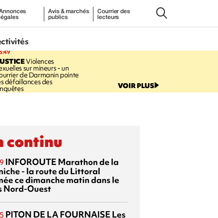
Annonces
Avis & marchés
Courrier des
légales
publics
lecteurs
ectivités
3:49
USTICE
Violences
exuelles sur mineurs - un
ourrier de Darmanin pointe
es défaillances des
VOIR PLUS
nquêtes
 continu
INFOROUTE
Marathon de la
9
iche - la route du Littoral
mée ce dimanche matin dans le
s Nord-Ouest
PITON DE LA FOURNAISE
Les
5