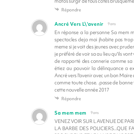
motos surgir de tous côtés brusquemen
Répondre
Ancré Vers L\'avenir
9 ans
En réponse a la personne Sa mem me
spectacles deja moi jhabite pas trop 
meme si je voit des jeunes avec pruden
je préféré de voir sa au lieu qu'ils vo
de rapporté des connerie comme sa 
étiez au pouvoir la délinquance a exp
Ancré vers l'avenir avec un bon Maire
comme toute chose. .passe de bonne f
cette nouvelle année 2017
Répondre
Sa mem mem
9 ans
VENEZ VOIR SUR L AVENUE DE PAR
LA BARBE DES POLICIERS...QUE F