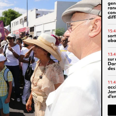
gen
ran
con
diff
15:4
sor
aba
13:4
sur 
Dar
des
11:4
acci
Jam
d'e