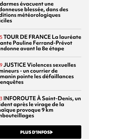
darmes évacuent une
donneuse blessée, dans des
ditions météorologiques
iciles
TOUR DE FRANCE
La lauréate
5
tante Pauline Ferrand-Prévot
ndonne avant la 8e étape
JUSTICE
Violences sexuelles
9
mineurs - un courrier de
manin pointe les défaillances
 enquêtes
INFOROUTE
À Saint-Denis, un
3
dent après le virage de la
aïque provoque 9 km
mbouteillages
PLUS D’INFOS