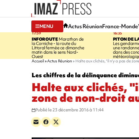
Actus Réunion
France-Monde
MENU
17:59
16:35
INFOROUTE
Marathon de
PITON DE L
la Corniche - la route du
Les gendarme
Littoral fermée ce dimanche
une randonne
matin dans le sens Nord-
dans des cond
Ouest
météorologique
Accueil
Actus Réunion
Halte aux clichés, "il n'y a pas de zo
Les chiffres de la délinquance diminu
Halte aux clichés, "i
zone de non-droit a
Publié le 23 décembre 2016 à 11:44