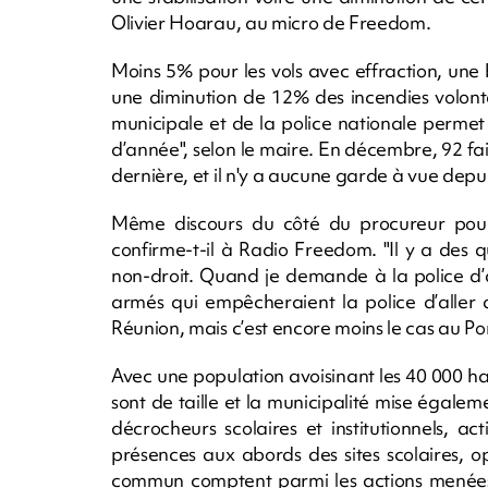
Olivier Hoarau, au micro de Freedom.
Moins 5% pour les vols avec effraction, une
une diminution de 12% des incendies volontai
municipale et de la police nationale permet 
d’année", selon le maire. En décembre, 92 fait
dernière, et il n'y a aucune garde à vue depui
Même discours du côté du procureur pour 
confirme-t-il à Radio Freedom. "Il y a des qu
non-droit. Quand je demande à la police d’all
armés qui empêcheraient la police d’aller 
Réunion, mais c’est encore moins le cas au Por
Avec une population avoisinant les 40 000 hab
sont de taille et la municipalité mise égal
décrocheurs scolaires et institutionnels, a
présences aux abords des sites scolaires, o
commun comptent parmi les actions menées 