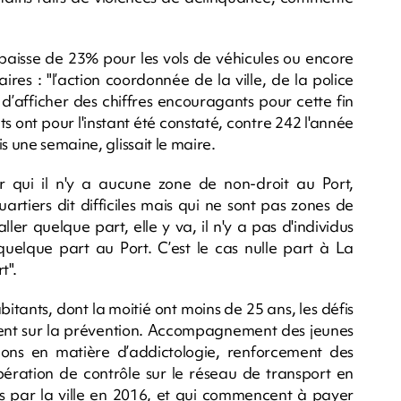
 baisse de 23% pour les vols de véhicules ou encore
res : "l’action coordonnée de la ville, de la police
d’afficher des chiffres encouragants pour cette fin
s ont pour l'instant été constaté, contre 242 l'année
s une semaine, glissait le maire.
qui il n'y a aucune zone de non-droit au Port,
artiers dit difficiles mais qui ne sont pas zones de
er quelque part, elle y va, il n'y a pas d'individus
quelque part au Port. C’est le cas nulle part à La
t".
itants, dont la moitié ont moins de 25 ans, les défis
ement sur la prévention. Accompagnement des jeunes
ctions en matière d’addictologie, renforcement des
pération de contrôle sur le réseau de transport en
par la ville en 2016, et qui commencent à payer