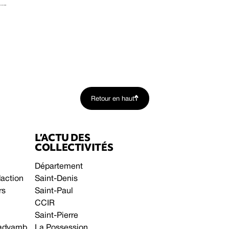
..
Retour en haut
L’ACTU DES
COLLECTIVITÉS
Département
daction
Saint-Denis
rs
Saint-Paul
CCIR
Saint-Pierre
 gadyamb
La Possession