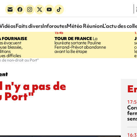
Vidéos
Faits divers
Inforoutes
Météo Réunion
L’actu des coll
15:45
1
A FOURNAISE
TOUR DE FRANCE
La
J
s évacuent
lauréate sortante Pauline
s
use blessée,
Ferrand-Prévot abandonne
c
itions
avant la 8e étape
l
s difficiles
e
ne de non-droit au Port"
ent
l n'y a pas de
En
u Port"
17:5
Corn
fer
sen
16:3