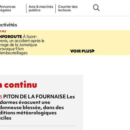
Annonces
Avis & marchés
Courrier des
légales
publics
lecteurs
ectivités
1:43
INFOROUTE
À Saint-
enis, un accident après le
irage de la Jamaïque
rovoque 9 km
VOIR PLUS
'embouteillages
 continu
PITON DE LA FOURNAISE
Les
5
darmes évacuent une
donneuse blessée, dans des
ditions météorologiques
iciles