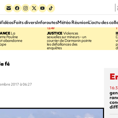
Vidéos
Faits divers
Inforoutes
Météo Réunion
L’actu des coll
13:49
1
RANCE
La
JUSTICE
Violences
ante Pauline
sexuelles sur mineurs - un
D
vot abandonne
courrier de Darmanin pointe
v
tape
les défaillances des
p
enquêtes
d
la fé
En
cembre 2017 à 06:27
16:3
gen
ran
con
diff