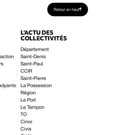
Retour en haut
L’ACTU DES
COLLECTIVITÉS
Département
daction
Saint-Denis
rs
Saint-Paul
CCIR
Saint-Pierre
 gadyamb
La Possession
Région
Le Port
Le Tampon
TO
Cinor
Civis