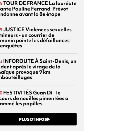
TOUR DE FRANCE
La lauréate
5
tante Pauline Ferrand-Prévot
ndonne avant la 8e étape
JUSTICE
Violences sexuelles
9
mineurs - un courrier de
manin pointe les défaillances
 enquêtes
INFOROUTE
À Saint-Denis, un
3
dent après le virage de la
aïque provoque 9 km
mbouteillages
FESTIVITÉS
Guan Di - le
0
cours de nouilles pimentées a
lammé les papilles
PLUS D’INFOS