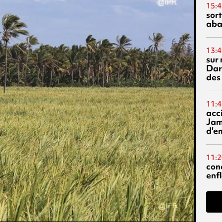
15:4
sor
aba
13:4
sur 
Dar
des
11:4
acci
Jam
d'e
11:2
con
enf