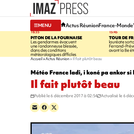
Actus Réunion
France-Monde
MENU
16:35
15:45
PITON DE LA FOURNAISE
TOUR DE F
Les gendarmes évacuent
lauréate sort
une randonneuse blessée,
Ferrand-Pré
dans des conditions
avant la 8e é
météorologiques difficiles
Accueil
Actus Réunion
Il fait plutôt beau
Météo France ladi, i koné pa ankor si 
Il fait plutôt beau
Publié le 6 décembre 2017 à 02:54
Actualisé le 6 dé