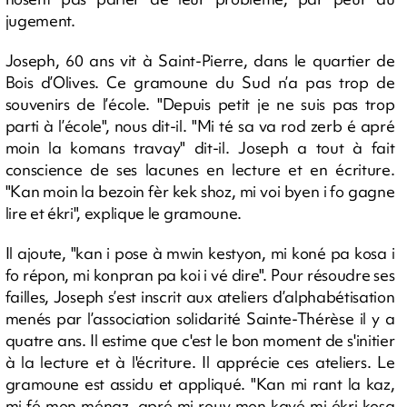
jugement.
Joseph, 60 ans vit à Saint-Pierre, dans le quartier de
Bois d’Olives. Ce gramoune du Sud n’a pas trop de
souvenirs de l’école. "Depuis petit je ne suis pas trop
parti à l’école", nous dit-il. "Mi té sa va rod zerb é apré
moin la komans travay" dit-il. Joseph a tout à fait
conscience de ses lacunes en lecture et en écriture.
"Kan moin la bezoin fèr kek shoz, mi voi byen i fo gagne
lire et ékri", explique le gramoune.
Il ajoute, "kan i pose à mwin kestyon, mi koné pa kosa i
fo répon, mi konpran pa koi i vé dire". Pour résoudre ses
failles, Joseph s’est inscrit aux ateliers d’alphabétisation
menés par l’association solidarité Sainte-Thérèse il y a
quatre ans. Il estime que c'est le bon moment de s'initier
à la lecture et à l'écriture. Il apprécie ces ateliers. Le
gramoune est assidu et appliqué. "Kan mi rant la kaz,
mi fé mon ménaz, apré mi rouv mon kayé mi ékri kosa