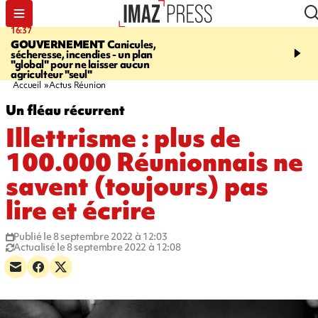
16:37
20:23
GOUVERNEMENT
Canicules,
À RETENIR CE SOIR
H
sécheresse, incendies - un plan
interpellé, coprs retrouv
"global" pour ne laisser aucun
conducteurs, fin de grèv
agriculteur "seul"
maltraités
Accueil
Actus Réunion
Un fléau récurrent
Illettrisme : plus de
100.000 Réunionnais ne
savent (toujours) pas
lire et écrire
Publié le 8 septembre 2022 à 12:03
Actualisé le 8 septembre 2022 à 12:08