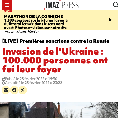
10:33
09:14
ASSOCIATIONS
Protection de
GIRONDE
Retour ti
e
l’enfance - une nouvelle rencontre
touristes au Porge, e
Stop VIF organisée à La Réunion
par le mégafeu
Accueil
Actus Réunion
[LIVE] Premières sanctions contre la Russie
Invasion de l'Ukraine :
100.000 personnes ont
fui leur foyer
Publié le 25 février 2022 à 19:30
Actualisé le 25 février 2022 à 23:22