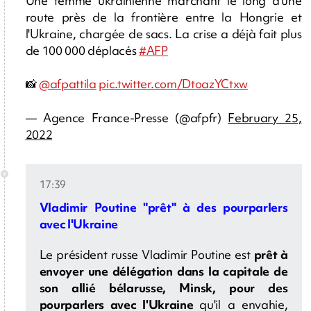
Une femme ukrainienne marchant le long d'une
route près de la frontière entre la Hongrie et
l'Ukraine, chargée de sacs. La crise a déjà fait plus
de 100 000 déplacés
#AFP
📸
@afpattila
pic.twitter.com/DtoazYCtxw
— Agence France-Presse (@afpfr)
February 25,
2022
17:39
Vladimir Poutine "prêt" à des pourparlers
avec l'Ukraine
Le président russe Vladimir Poutine est
prêt à
envoyer une délégation dans la capitale de
son allié bélarusse, Minsk, pour des
pourparlers avec l'Ukraine
qu'il a envahie,