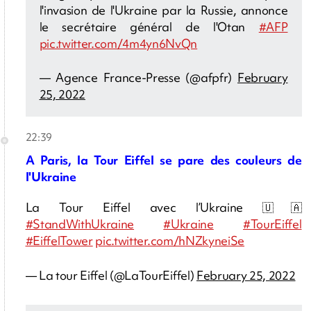
l'invasion de l'Ukraine par la Russie, annonce
le secrétaire général de l'Otan
#AFP
pic.twitter.com/4m4yn6NvQn
— Agence France-Presse (@afpfr)
February
25, 2022
22:39
A Paris, la Tour Eiffel se pare des couleurs de
l'Ukraine
La Tour Eiffel avec l’Ukraine 🇺🇦
#StandWithUkraine
#Ukraine
#TourEiffel
#EiffelTower
pic.twitter.com/hNZkyneiSe
— La tour Eiffel (@LaTourEiffel)
February 25, 2022