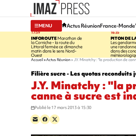
Actus Réunion
France-Monde
MENU
17:59
16:35
INFOROUTE
Marathon de
PITON DE L
la Corniche - la route du
Les gendarme
Littoral fermée ce dimanche
une randonne
matin dans le sens Nord-
dans des cond
Ouest
météorologique
Accueil
Actus Réunion
J.Y. Minatchy : "la production de can
Filière sucre - Les quotas reconduits
J.Y. Minatchy : "la 
canne à sucre est i
Publié le 17 mars 2013 à 15:30