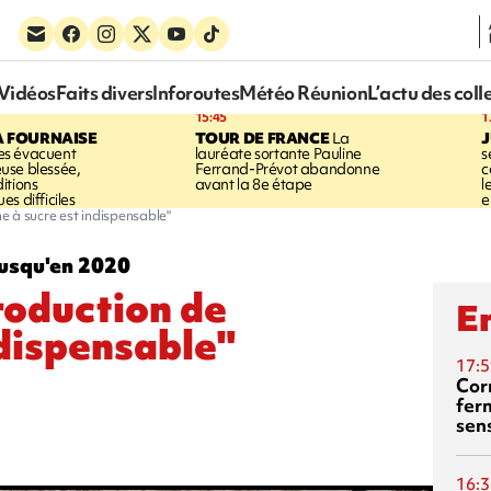
Vidéos
Faits divers
Inforoutes
Météo Réunion
L’actu des coll
15:45
1
A FOURNAISE
TOUR DE FRANCE
La
J
s évacuent
lauréate sortante Pauline
s
use blessée,
Ferrand-Prévot abandonne
c
itions
avant la 8e étape
l
s difficiles
e
ne à sucre est indispensable"
 jusqu'en 2020
production de
En
ndispensable"
17:5
Corn
fer
sen
16:3