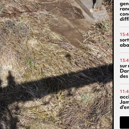
gen
ran
con
diff
15:4
sor
aba
13:4
sur 
Dar
des
11:4
acci
Jam
d'e