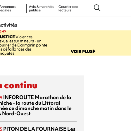
Annonces
Avis & marchés
Courrier des
légales
publics
lecteurs
ectivités
3:49
USTICE
Violences
exuelles sur mineurs - un
ourrier de Darmanin pointe
es défaillances des
VOIR PLUS
nquêtes
 continu
INFOROUTE
Marathon de la
9
iche - la route du Littoral
mée ce dimanche matin dans le
s Nord-Ouest
PITON DE LA FOURNAISE
Les
5