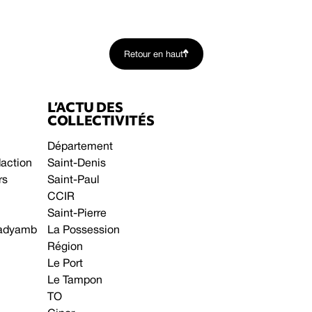
Retour en haut
L’ACTU DES
COLLECTIVITÉS
Département
daction
Saint-Denis
rs
Saint-Paul
CCIR
Saint-Pierre
 gadyamb
La Possession
Région
Le Port
Le Tampon
TO