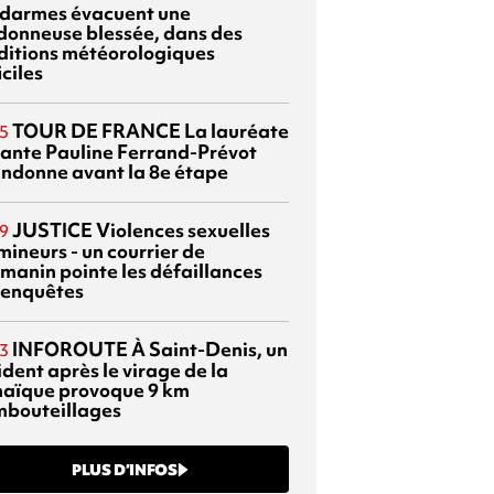
darmes évacuent une
donneuse blessée, dans des
ditions météorologiques
iciles
TOUR DE FRANCE
La lauréate
5
tante Pauline Ferrand-Prévot
ndonne avant la 8e étape
JUSTICE
Violences sexuelles
9
mineurs - un courrier de
manin pointe les défaillances
 enquêtes
INFOROUTE
À Saint-Denis, un
3
dent après le virage de la
aïque provoque 9 km
mbouteillages
PLUS D’INFOS