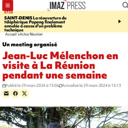
07:58
10:02
SAINT-DENIS
La réouverture du
FOOT
Trois jeunes réun
téléphérique Papang finalement
intègrent des centres d
annulée à cause d'un problème
prestigieux et visent le
technique
professionnel
Accueil
Actus Réunion
Un meeting organisé
Jean-Luc Mélenchon en
visite à La Réunion
pendant une semaine
Publié le 29 mars 2024 à 15:06
Actualisé le 29 mars 2024 à 15:13