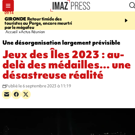
09:14
13:09
GIRONDE
Retour timide des
CONFLIT
Des échanges
touristes au Porge, encore meurtri
font cinq morts en Ukrai
par le mégafeu
Russie
Accueil
Actus Réunion
Une désorganisation largement prévisible
Jeux des Îles 2023 : au-
delà des médailles… une
désastreuse réalité
Publié le 6 septembre 2023 à 11:19