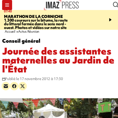
07:40
10:33
MARATHON DE LA CORNICHE
ASSOCIATIONS
Protec
1.300 coureurs sur le bitume, la route
l’enfance - une nouvelle
du littoral fermée dans le sens nord -
Stop VIF organisée à La
ouest. Photos et vidéos sur notre site
Accueil
Actus Réunion
Conseil général
Journée des assistantes
maternelles au Jardin de
l'État
Publié le 17 novembre 2012 à 17:30