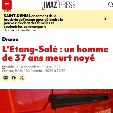
08:37
10:44
SAINT-DENIS
Lancement de la
SAINT-DENIS
Les lions 
braderie de l'océan pour défendre le
dragons paradent dans l
pouvoir d'achat des familles et
ville pour fêter Guan Di.
soutenir les commerçants
photos sur notre site
Accueil
Actus Réunion
Drame
L'Etang-Salé : un homme
de 37 ans meurt noyé
Publié le 10 décembre 2024 à 19:23
Actualisé le 10 décembre 2024 à 19:30