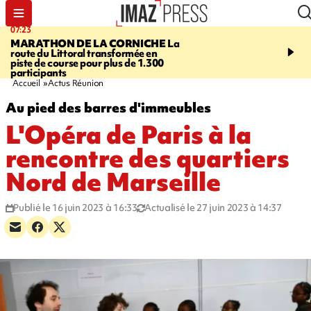
07:23
08:37
MARATHON DE LA CORNICHE
La
SAINT-DENIS
Lancemen
route du Littoral transformée en
braderie de l'océan pour
piste de course pour plus de 1.300
pouvoir d'achat des fami
participants
soutenir les commerçan
Accueil
Actus Réunion
Au pied des barres d'immeubles
L'Opéra de Paris à la
rencontre des quartiers
Nord de Marseille
Publié le 16 juin 2023 à 16:33
Actualisé le 27 juin 2023 à 14:37