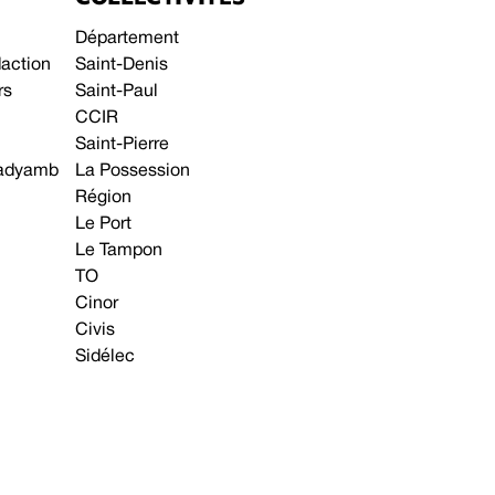
Département
daction
Saint-Denis
rs
Saint-Paul
CCIR
Saint-Pierre
 gadyamb
La Possession
Région
Le Port
Le Tampon
TO
Cinor
Civis
Sidélec
Annonces légales
Avis & Marchés publics