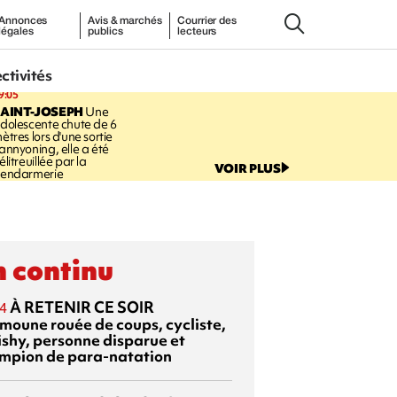
Annonces
Avis & marchés
Courrier des
légales
publics
lecteurs
ectivités
9:05
AINT-JOSEPH
Une
dolescente chute de 6
ètres lors d'une sortie
annyoning, elle a été
élitreuillée par la
VOIR PLUS
endarmerie
 continu
À RETENIR CE SOIR
4
moune rouée de coups, cycliste,
ishy, personne disparue et
mpion de para-natation