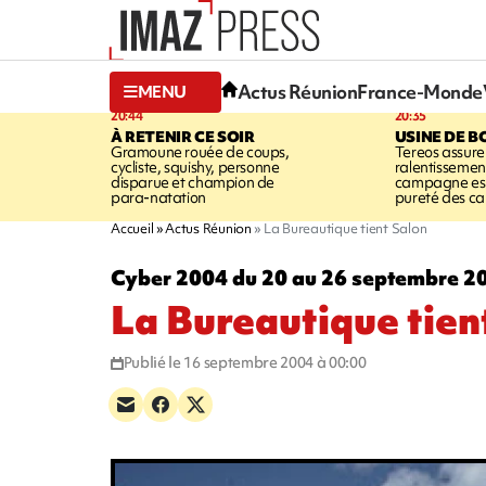
Actus Réunion
France-Monde
MENU
20:44
20:35
À RETENIR CE SOIR
USINE DE B
Gramoune rouée de coups,
Tereos assure
cycliste, squishy, personne
ralentissemen
disparue et champion de
campagne est l
para-natation
pureté des c
Accueil
Actus Réunion
La Bureautique tient Salon
Cyber 2004 du 20 au 26 septembre 2
La Bureautique tien
Publié le 16 septembre 2004 à 00:00