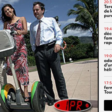
20:3
Ter
de l
pur
19:4
déc
fam
rap
19:0
ado
d'un
hél
17:5
fer
Tour