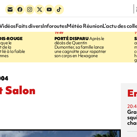
Vidéos
Faits divers
Inforoutes
Météo Réunion
L’actu des coll
19:49
1
OIS-ROUGE
PORTÉ DISPARU
Après le
S
 que le
décès de Quentin
a
t de la
Dumontier, sa famille lance
m
ié à la faible
une cagnotte pour rapatrier
c
annes
son corps en Hexagone
h
g
004
t Salon
En
20:4
Gra
squ
cha