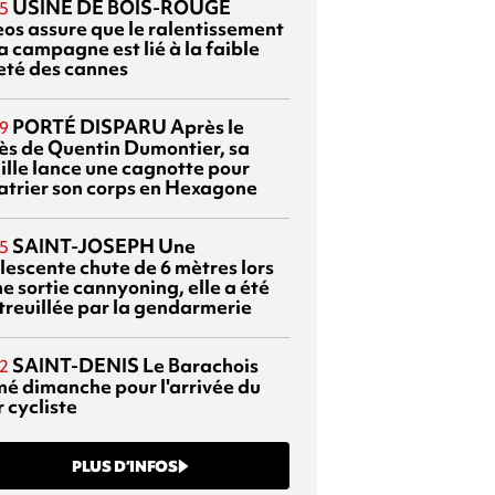
USINE DE BOIS-ROUGE
5
eos assure que le ralentissement
a campagne est lié à la faible
eté des cannes
PORTÉ DISPARU
Après le
9
ès de Quentin Dumontier, sa
ille lance une cagnotte pour
atrier son corps en Hexagone
SAINT-JOSEPH
Une
5
lescente chute de 6 mètres lors
e sortie cannyoning, elle a été
itreuillée par la gendarmerie
SAINT-DENIS
Le Barachois
2
mé dimanche pour l'arrivée du
 cycliste
PLUS D’INFOS