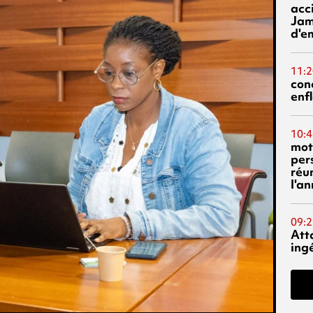
acci
Jam
d'e
11:2
con
enf
10:4
mot
per
réu
l'a
09:2
Att
ing