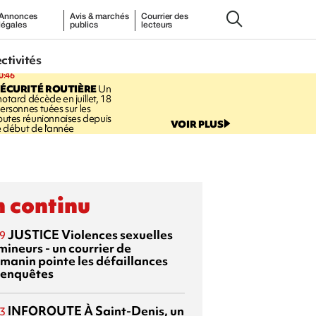
Annonces
Avis & marchés
Courrier des
légales
publics
lecteurs
ectivités
0:46
ÉCURITÉ ROUTIÈRE
Un
otard décède en juillet, 18
ersonnes tuées sur les
outes réunionnaises depuis
VOIR PLUS
e début de l'année
 continu
JUSTICE
Violences sexuelles
9
mineurs - un courrier de
manin pointe les défaillances
 enquêtes
INFOROUTE
À Saint-Denis, un
3