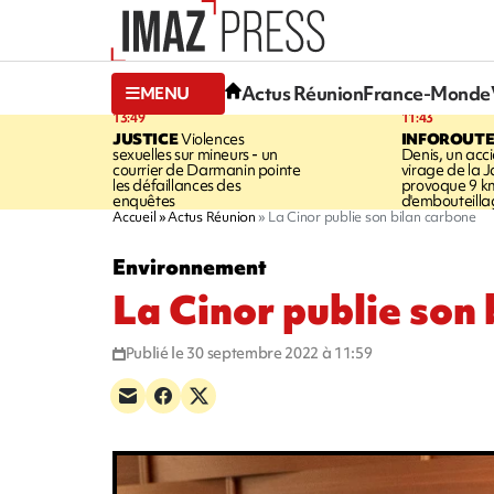
Actus Réunion
France-Monde
MENU
13:49
11:43
JUSTICE
Violences
INFOROUT
sexuelles sur mineurs - un
Denis, un acci
courrier de Darmanin pointe
virage de la 
les défaillances des
provoque 9 k
enquêtes
d'embouteilla
Accueil
Actus Réunion
La Cinor publie son bilan carbone
Environnement
La Cinor publie son
Publié le 30 septembre 2022 à 11:59