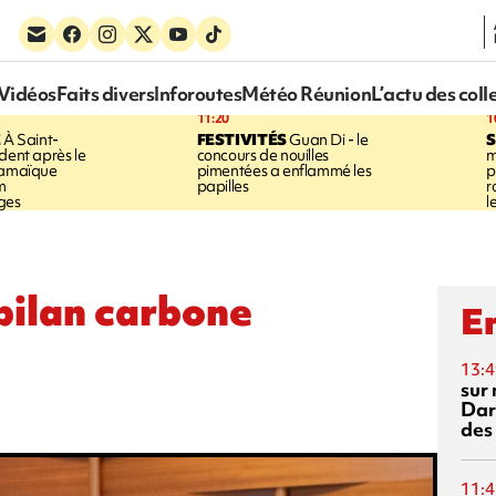
Vidéos
Faits divers
Inforoutes
Météo Réunion
L’actu des coll
11:20
1
E
À Saint-
FESTIVITÉS
Guan Di - le
S
dent après le
concours de nouilles
m
Jamaïque
pimentées a enflammé les
p
m
papilles
r
ges
l
 bilan carbone
En
13:4
sur 
Dar
des
11:4