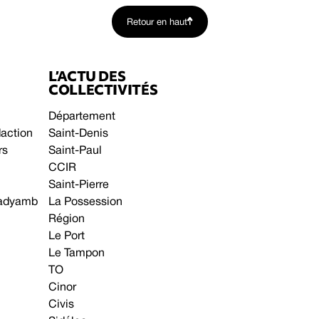
Retour en haut
L’ACTU DES
COLLECTIVITÉS
Département
daction
Saint-Denis
rs
Saint-Paul
CCIR
Saint-Pierre
 gadyamb
La Possession
Région
Le Port
Le Tampon
TO
Cinor
Civis