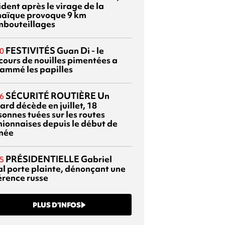
dent après le virage de la
aïque provoque 9 km
mbouteillages
FESTIVITÉS
Guan Di - le
0
cours de nouilles pimentées a
lammé les papilles
SÉCURITÉ ROUTIÈRE
Un
6
ard décède en juillet, 18
sonnes tuées sur les routes
nionnaises depuis le début de
nnée
PRÉSIDENTIELLE
Gabriel
5
al porte plainte, dénonçant une
érence russe
PLUS D’INFOS