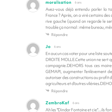
moralisation
6 ans
Avez-vous déjà entendu parler la tou
France ? Après, on a viré certains des
rive gauche (quand on regarde le sens
trouble ça normal : même bureau, mêm
Répondre
Jo
6 ans
En aucun cas voter pour une liste s
DROITE MOLLE.Cette union ne sert qu'
compagnie.DEHORS tous ces maires q
GEMAPI, augmenter l'enlèvement de
autoriser des constructions au profit
agriculteurs et d'autres vilénies.
Répondre
ZembroKaf
6 ans
Ah les "Dindar Fontaine et cie"....ils 