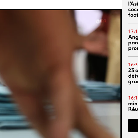
l'A
coc
foo
17:1
Ang
pan
pro
16:3
23 
dét
gra
16:1
min
Réu