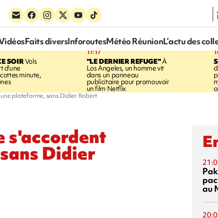
Vidéos
Faits divers
Inforoutes
Météo Réunion
L’actu des coll
17:17
1
CE SOIR
Vols
"LE DERNIER REFUGE"
À
S
rt d'une
Los Angeles, un homme vit
d
cottes minute,
dans un panneau
p
unes
publicitaire pour promouvoir
m
un film Netflix
a
ur une plateforme, sans Didier Robert
re s'accordent
En
 sans Didier
21:0
Pak
pac
au 
20:0