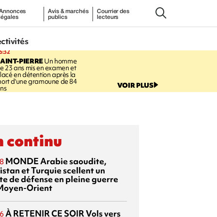
Annonces
Avis & marchés
Courrier des
légales
publics
lecteurs
ectivités
6:32
AINT-PIERRE
Un homme
e 23 ans mis en examen et
lacé en détention après la
ort d'une gramoune de 84
VOIR PLUS
ns
 continu
MONDE
Arabie saoudite,
8
istan et Turquie scellent un
te de défense en pleine guerre
Moyen-Orient
À RETENIR CE SOIR
Vols vers
6