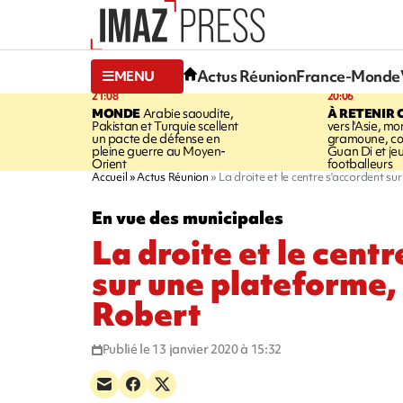
Actus Réunion
France-Monde
MENU
21:08
20:06
MONDE
Arabie saoudite,
À RETENIR 
Pakistan et Turquie scellent
vers l'Asie, mo
un pacte de défense en
gramoune, co
pleine guerre au Moyen-
Guan Di et je
Orient
footballeurs
Accueil
Actus Réunion
La droite et le centre s'accordent s
En vue des municipales
La droite et le cent
sur une plateforme,
Robert
Publié le 13 janvier 2020 à 15:32