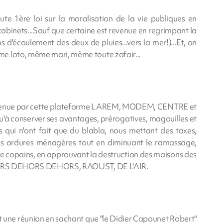
te 1ère loi sur la moralisation de la vie publiques en
 cabinets...Sauf que certaine est revenue en regrimpant la
 d'écoulement des deux de pluies...vers la mer!)...Et, on
e loto, même mari, même toute zafair...
outenue par cette plateforme LAREM, MODEM, CENTRE et
à conserver ses avantages, prérogatives, magouilles et
ui n'ont fait que du blabla, nous mettant des taxes,
s ordures ménagères tout en diminuant le ramassage,
 de copains, en approuvant la destruction des maisons des
DEHORS DEHORS DEHORS, RAOUST, DE L'AIR.
font une réunion en sachant que "le Didier Capounet Robert"