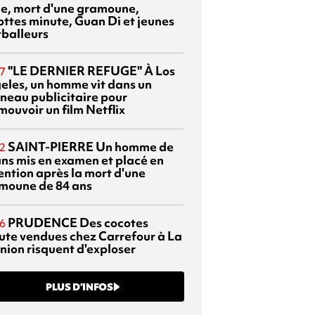
sie, mort d'une gramoune,
ottes minute, Guan Di et jeunes
tballeurs
"LE DERNIER REFUGE"
À Los
7
eles, un homme vit dans un
neau publicitaire pour
mouvoir un film Netflix
SAINT-PIERRE
Un homme de
2
ans mis en examen et placé en
ention après la mort d'une
moune de 84 ans
PRUDENCE
Des cocotes
6
ute vendues chez Carrefour à La
nion risquent d'exploser
PLUS D’INFOS