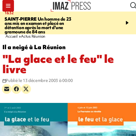
16:32
21:08
SAINT-PIERRE
Un homme de 23
MONDE
Arabie saoudit
ans mis en examen et placé en
et Turquie scellent un p
détention après la mort d'une
défense en pleine guerr
gramoune de 84 ans
Orient
Accueil
Actus Réunion
Il a neigé à La Réunion
"La glace et le feu" le
livre
Publié le 13 décembre 2003 à 00:00