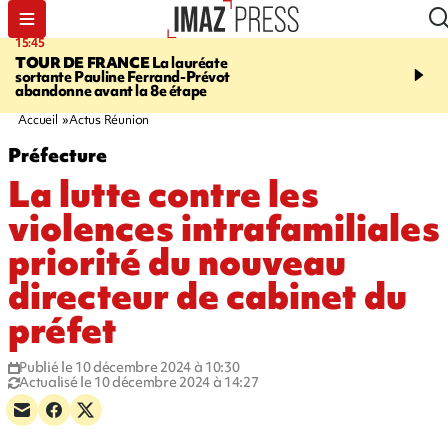
15:45
20:17
TOUR DE FRANCE
La lauréate
À RETENIR CE SOIR
Sé
sortante Pauline Ferrand-Prévot
routière, concours de nou
abandonne avant la 8e étape
du littoral fermée, courr
Darmanin et évacuation
Accueil
Actus Réunion
Préfecture
La lutte contre les
violences intrafamiliales
priorité du nouveau
directeur de cabinet du
préfet
Publié le 10 décembre 2024 à 10:30
Actualisé le 10 décembre 2024 à 14:27