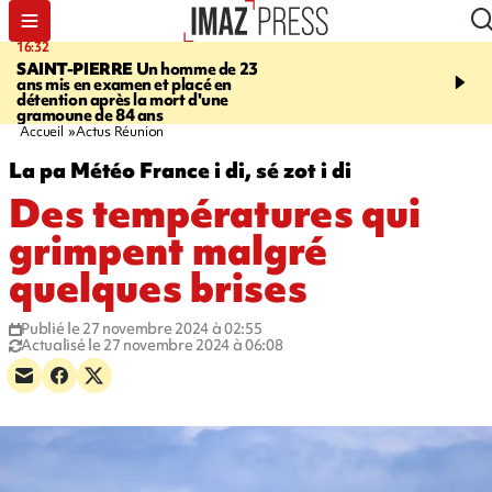
16:32
21:08
SAINT-PIERRE
Un homme de 23
MONDE
Arabie saoudit
ans mis en examen et placé en
et Turquie scellent un p
détention après la mort d'une
défense en pleine guerr
gramoune de 84 ans
Orient
Accueil
Actus Réunion
La pa Météo France i di, sé zot i di
Des températures qui
grimpent malgré
quelques brises
Publié le 27 novembre 2024 à 02:55
Actualisé le 27 novembre 2024 à 06:08