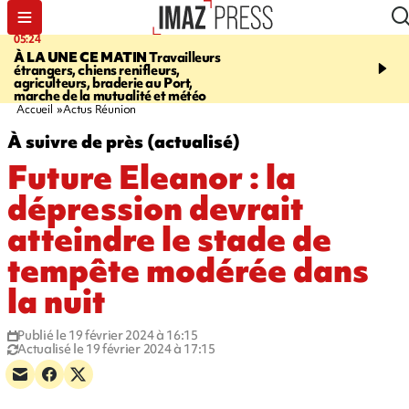
05:24
07:05
À LA UNE CE MATIN
Travailleurs
ETANG-SALÉ
Des chien
étrangers, chiens renifleurs,
mobilisés pour traquer le
agriculteurs, braderie au Port,
d'eau potable. Les vidéo
marche de la mutualité et météo
retrouver sur notre site
Accueil
Actus Réunion
À suivre de près (actualisé)
Future Eleanor : la
dépression devrait
atteindre le stade de
tempête modérée dans
la nuit
Publié le 19 février 2024 à 16:15
Actualisé le 19 février 2024 à 17:15