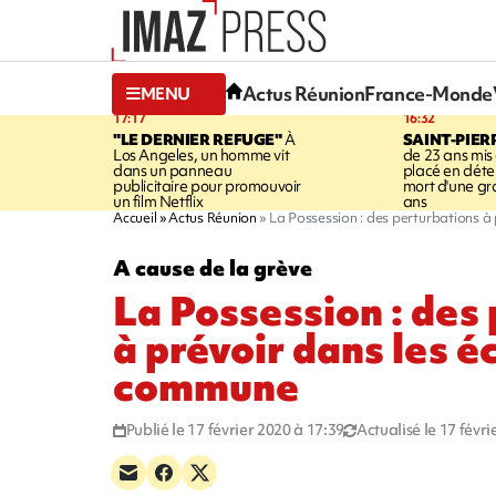
Actus Réunion
France-Monde
MENU
17:17
16:32
"LE DERNIER REFUGE"
À
SAINT-PIER
Los Angeles, un homme vit
de 23 ans mis
dans un panneau
placé en déte
publicitaire pour promouvoir
mort d'une g
un film Netflix
ans
Accueil
Actus Réunion
La Possession : des perturbations à
A cause de la grève
La Possession : des
à prévoir dans les é
commune
Publié le 17 février 2020 à 17:39
Actualisé le 17 févr