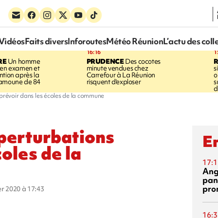
Vidéos
Faits divers
Inforoutes
Météo Réunion
L’actu des coll
16:16
1
RE
Un homme
PRUDENCE
Des cocotes
 en examen et
minute vendues chez
s
ntion après la
Carrefour à La Réunion
o
ramoune de 84
risquent d'exploser
s
d
 prévoir dans les écoles de la commune
 perturbations
En
coles de la
17:1
Ang
pan
pro
ier 2020 à 17:43
16:3