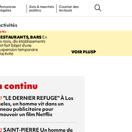
Annonces
Avis & marchés
Courrier des
légales
publics
lecteurs
ectivités
5:45
RESTAURANTS, BARS
En
ix mois, dix établissements
nt fait l'objet d'une
uspension temporaire
VOIR PLUS
'activité
 continu
"LE DERNIER REFUGE"
À Los
7
eles, un homme vit dans un
neau publicitaire pour
mouvoir un film Netflix
SAINT-PIERRE
Un homme de
2