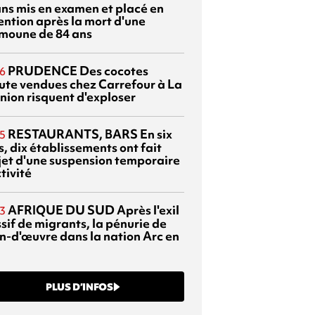
ans mis en examen et placé en
ention après la mort d'une
moune de 84 ans
PRUDENCE
Des cocotes
6
ute vendues chez Carrefour à La
nion risquent d'exploser
RESTAURANTS, BARS
En six
5
, dix établissements ont fait
bjet d'une suspension temporaire
tivité
AFRIQUE DU SUD
Après l'exil
3
sif de migrants, la pénurie de
n-d'œuvre dans la nation Arc en
PLUS D’INFOS