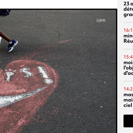
23 
dét
gra
16:1
min
Réu
15:4
mois
l'o
d'ac
14:2
mas
mai
ciel