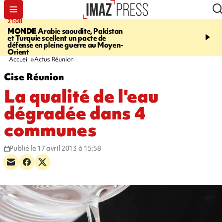
21:08
08:11
MONDE
Arabie saoudite, Pakistan
CRÉATEUR PÉI
Xénosc
et Turquie scellent un pacte de
de cartes à collectionne
défense en pleine guerre au Moyen-
La Réunion
Orient
Accueil
Actus Réunion
Cise Réunion
La qualité de l'eau
dégradée dans 4
communes
Publié le 17 avril 2013 à 15:58