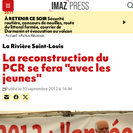
20:17
08:26
À RETENIR CE SOIR
Sécurité
SALAZIE
Cascade blanc
routière, concours de nouilles, route
rencontre d'un géant d
du littoral fermée, courrier de
Photos et vidéos sur notr
Darmanin et évacuation au volcan
Accueil
Actus Réunion
La Rivière Saint-Louis
La reconstruction du
PCR se fera "avec les
jeunes"
Publié le 30 septembre 2012 à 14:44