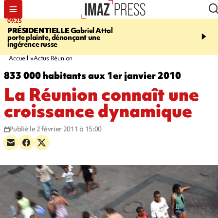
09:25
11:43
PRÉSIDENTIELLE
Gabriel Attal
INFOROUTE
À Saint-D
porte plainte, dénonçant une
accident après le virage 
ingérence russe
Jamaïque provoque 9 
d'embouteillages
Accueil
Actus Réunion
833 000 habitants aux 1er janvier 2010
La Réunion connaît une
croissance dynamique
Publié le 2 février 2011 à 15:00