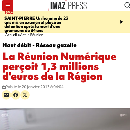
16:32
21:08
SAINT-PIERRE
Un homme de 23
MONDE
Arabie saoudit
ans mis en examen et placé en
et Turquie scellent un p
détention après la mort d'une
défense en pleine guerr
gramoune de 84 ans
Orient
Accueil
Actus Réunion
Haut débit - Réseau gazelle
La Réunion Numérique
perçoit 1,3 millions
d'euros de la Région
Publié le 20 janvier 2013 à 04:04