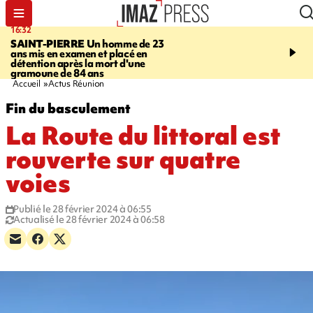
16:32
21:08
SAINT-PIERRE
Un homme de 23
MONDE
Arabie saoudit
ans mis en examen et placé en
et Turquie scellent un p
détention après la mort d'une
défense en pleine guerr
gramoune de 84 ans
Orient
Accueil
Actus Réunion
Fin du basculement
La Route du littoral est
rouverte sur quatre
voies
Publié le 28 février 2024 à 06:55
Actualisé le 28 février 2024 à 06:58