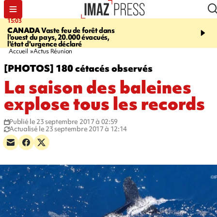
15:03
19:21
CANADA
Vaste feu de forêt dans
CONTRÔLES ROUTIE
l'ouest du pays, 20.000 évacués,
end, 109 infractions rele
l'état d'urgence déclaré
police
Accueil
Actus Réunion
[PHOTOS] 180 cétacés observés
La saison des baleines
explose tous les records
Publié le 23 septembre 2017 à 02:59
Actualisé le 23 septembre 2017 à 12:14